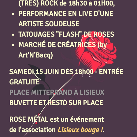
(TRÈS)
ROCK de 18h30 à 01H00
,
PERFORMANCE EN LIVE D'UNE
ARTISTE SOUDEUSE
TATOUAGES "FLASH" DE ROSES
MARCHÉ DE CRÉATRICES (by
Art'N'Bacq)
SAMEDI 15 JUIN DÈS 18h00 - ENTRÉE
GRATUITE
PLACE MITTERRAND À LISIEUX
BUVETTE ET RESTO SUR PLACE
ROSE MÉTAL est un événement
de l'association
Lisieux bouge !
.